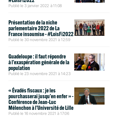
Publié le
3 janvier 2022
à
11:08
Présentation de la niche
parlementaire 2022 de La
France insoumise - #LoisFi2022
Publié le
30 novembre 2021
à
12:59
Guadeloupe : il faut répondre
à l’exaspération générale de la
population
Publié le
23 novembre 2021
à
14:23
« Évadés fiscaux : je les
pourchasserai jusqu’en enfer » -
Conférence de Jean-Luc
Mélenchon à l’Université de Lille
Publié le
16 novembre 2021
à
17:06