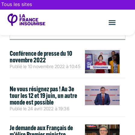
Tous les sites
VIDÉOS
Le mouveme
FAIRE UN DON
Conférence de presse du 10
novembre 2022
Publié le
10 novembre 2022
à
10:45
Ne vous résignez pas ! Au 3e
tour les 12 et 19 juin, un autre
monde est possible
Publié le
24 avril 2022
à
19:36
Je demande aux Français de
m’élire Premier ministre