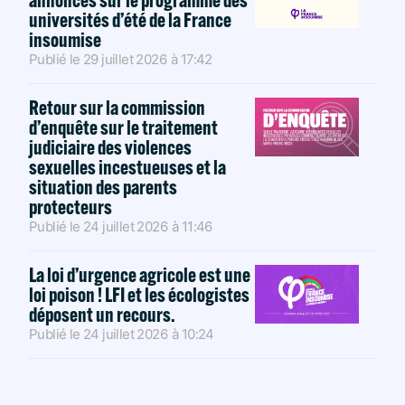
universités d’été de la France
insoumise
Publié le
29 juillet 2026
à
17:42
Retour sur la commission
d’enquête sur le traitement
judiciaire des violences
sexuelles incestueuses et la
situation des parents
protecteurs
Publié le
24 juillet 2026
à
11:46
La loi d’urgence agricole est une
loi poison ! LFI et les écologistes
déposent un recours.
Publié le
24 juillet 2026
à
10:24