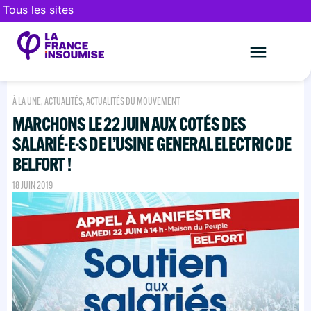
Tous les sites
Le mouveme
FAIRE UN DON
À LA UNE
,
ACTUALITÉS
,
ACTUALITÉS DU MOUVEMENT
MARCHONS LE 22 JUIN AUX COTÉS DES
SALARIÉ·E·S DE L’USINE GENERAL ELECTRIC DE
BELFORT !
18 JUIN 2019