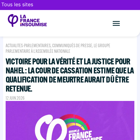
Tous les sites
Le mouveme
FAIRE UN DON
ACTUALITES-PARLEMENTAIRES
,
COMMUNIQUÉS DE PRESSE
,
LE GROUPE
PARLEMENTAIRE À L'ASSEMBLÉE NATIONALE
VICTOIRE POUR LA VÉRITÉ ET LA JUSTICE POUR
NAHEL : LA COUR DE CASSATION ESTIME QUE LA
QUALIFICATION DE MEURTRE AURAIT DÛ ÊTRE
RETENUE.
12 JUIN 2026