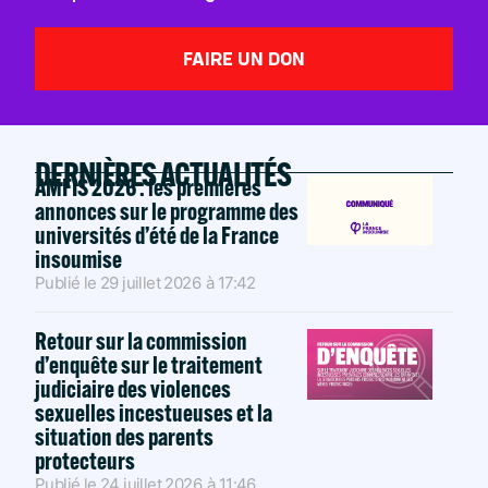
FAIRE UN DON
DERNIÈRES ACTUALITÉS
AMFIS 2026 : les premières
annonces sur le programme des
universités d’été de la France
insoumise
Publié le
29 juillet 2026
à
17:42
Retour sur la commission
d’enquête sur le traitement
judiciaire des violences
sexuelles incestueuses et la
situation des parents
protecteurs
Publié le
24 juillet 2026
à
11:46