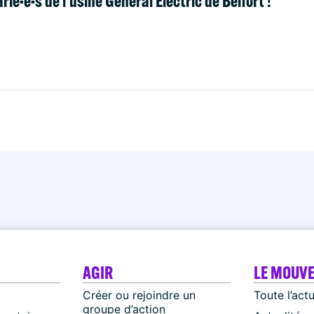
ié·e·s de l’usine General Electric de Belfort !
AGIR
LE MOUV
Créer ou rejoindre un
Toute l’act
groupe d’action