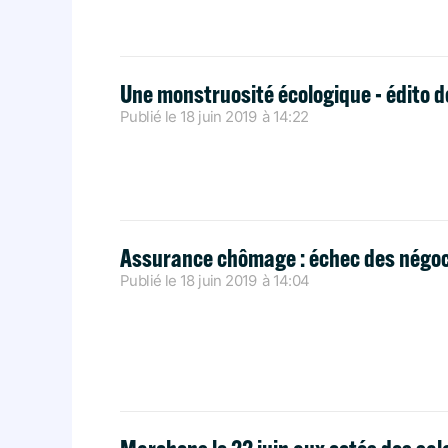
Une monstruosité écologique - édito 
Publié le
18 juin 2019
à
14:22
Assurance chômage : échec des négoc
Publié le
18 juin 2019
à
14:04