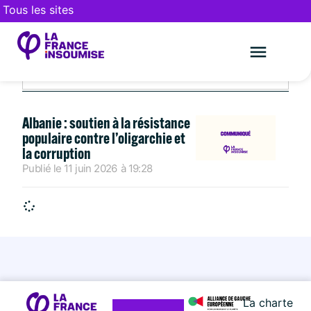
Tous les sites
JUIN 11, 2026
Le mouveme
FAIRE UN DON
Albanie : soutien à la résistance
populaire contre l’oligarchie et
la corruption
Publié le
11 juin 2026
à
19:28
La charte