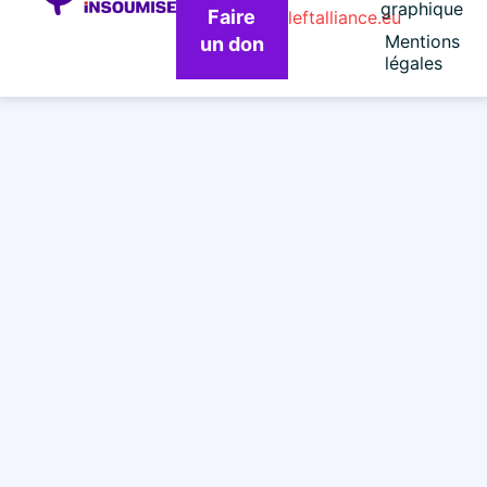
graphique
Faire
leftalliance.eu
Mentions
un don
légales