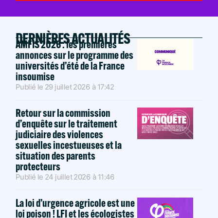
DERNIÈRES ACTUALITÉS
AMFIS 2026 : les premières
annonces sur le programme des
universités d’été de la France
insoumise
Publié le
29 juillet 2026
à
17:42
Retour sur la commission
d’enquête sur le traitement
judiciaire des violences
sexuelles incestueuses et la
situation des parents
protecteurs
Publié le
24 juillet 2026
à
11:46
La loi d’urgence agricole est une
loi poison ! LFI et les écologistes