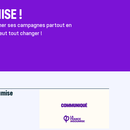
SE !
ener ses campagnes partout en
peut tout changer !
oumise