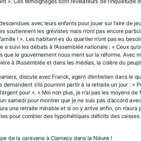
d ». Ces témoignages sont révélateurs de l’inquiétude des
 descendues avec leurs enfants pour jouer sur l’aire de je
s soutiennent les grévistes mais n’ont pas encore partici
mille ! ». Les habitant·es du quartier n’ont pas eu besoin
e a suivi les débats à l’Assemblée nationale : « Ceux qu’o
s que le gouvernement nous ment sur la réforme. Avec mon
lère à l’Assemblée et dans les médias, la colère du peuple
niers, discute avec Franck, agent d’entretien dans le qu
 demandent s’ils pourront partir à la retraite un jour : « P
s l’argent pour », « Moi non plus, je n’ai pas les moyens de f
ieu un samedi pour montrer que je ne suis pas d’accord avec
ura une retraite minable et si on y arrive enfin, on n’aur
ates pour combler des hypothétiques déficits des caisses de
ape de la caravane à Clamecy dans la Nièvre !