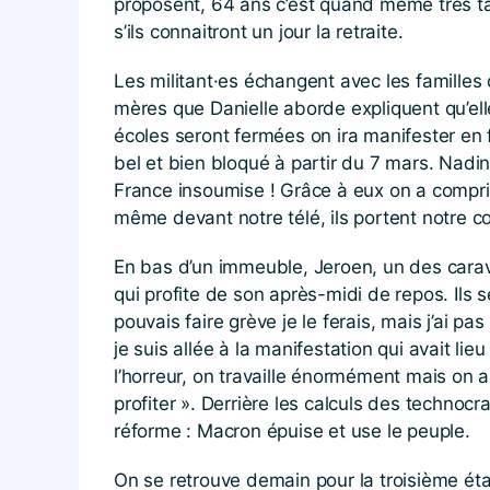
proposent, 64 ans c’est quand même très tar
s’ils connaitront un jour la retraite.
Les militant·es échangent avec les familles
mères que Danielle aborde expliquent qu’elle
écoles seront fermées on ira manifester en fa
bel et bien bloqué à partir du 7 mars. Nadin
France insoumise ! Grâce à eux on a compri
même devant notre télé, ils portent notre co
En bas d’un immeuble, Jeroen, un des carava
qui profite de son après-midi de repos. Ils se
pouvais faire grève je le ferais, mais j’ai pa
je suis allée à la manifestation qui avait l
l’horreur, on travaille énormément mais on a
profiter ». Derrière les calculs des technocr
réforme : Macron épuise et use le peuple.
On se retrouve demain pour la troisième ét