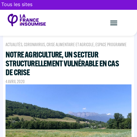
Tous les sites
Le mouveme
FAIRE UN DON
ACTUALITÉS
,
CORONAVIRUS
,
CRISE ALIMENTAIRE ET AGRICOLE
,
ESPACE PROGRAMME
NOTRE AGRICULTURE, UN SECTEUR
STRUCTURELLEMENT VULNÉRABLE EN CAS
DE CRISE
4 AVRIL 2020