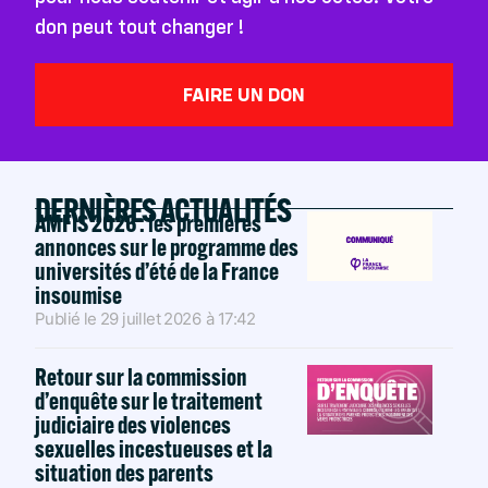
don peut tout changer !
FAIRE UN DON
DERNIÈRES ACTUALITÉS
AMFIS 2026 : les premières
annonces sur le programme des
universités d’été de la France
insoumise
Publié le
29 juillet 2026
à
17:42
Retour sur la commission
d’enquête sur le traitement
judiciaire des violences
sexuelles incestueuses et la
situation des parents