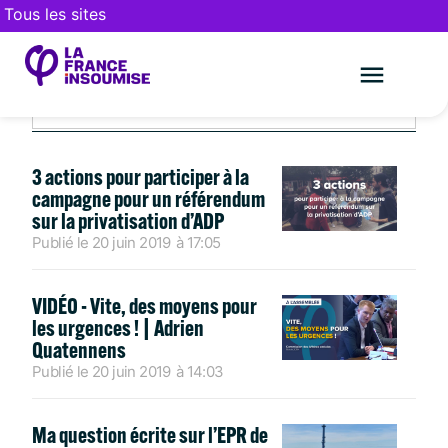
Tous les sites
JUIN 20, 2019
Le mouveme
FAIRE UN DON
3 actions pour participer à la
campagne pour un référendum
sur la privatisation d’ADP
Publié le
20 juin 2019
à
17:05
VIDÉO - Vite, des moyens pour
les urgences ! | Adrien
Quatennens
Publié le
20 juin 2019
à
14:03
Ma question écrite sur l’EPR de