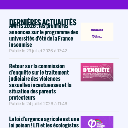
DERNIÈRES ACTUALITÉS
AMFIS 2026 : les premières
annonces sur le programme des
universités d’été de la France
insoumise
Publié le
29 juillet 2026
à
17:42
Retour sur la commission
d’enquête sur le traitement
judiciaire des violences
sexuelles incestueuses et la
situation des parents
protecteurs
Publié le
24 juillet 2026
à
11:46
La loi d’urgence agricole est une
loi poison ! LFI et les écologistes