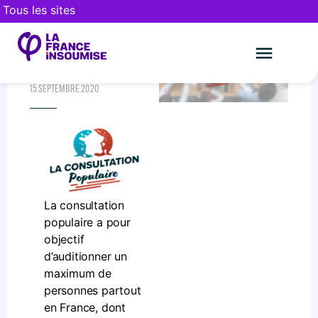
Tous les sites
LA CONSULTATION
POPULAIRE
Le mouveme
FAIRE UN DON
15 SEPTEMBRE 2020
La consultation
populaire a pour
objectif
d’auditionner un
maximum de
personnes partout
en France, dont