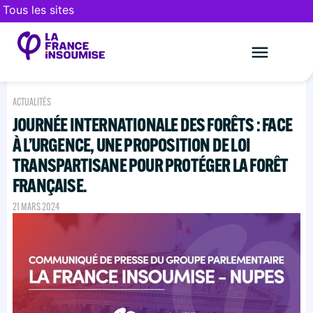
Tous les sites
Le mouveme
FAIRE UN DON
ACTUALITÉS
JOURNÉE INTERNATIONALE DES FORÊTS : FACE
À L’URGENCE, UNE PROPOSITION DE LOI
TRANSPARTISANE POUR PROTÉGER LA FORÊT
FRANÇAISE.
21 MARS 2024