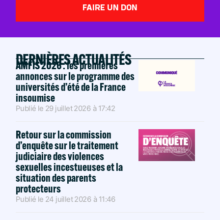
FAIRE UN DON
DERNIÈRES ACTUALITÉS
AMFIS 2026 : les premières
annonces sur le programme des
universités d’été de la France
insoumise
Publié le
29 juillet 2026
à
17:42
Retour sur la commission
d’enquête sur le traitement
judiciaire des violences
sexuelles incestueuses et la
situation des parents
protecteurs
Publié le
24 juillet 2026
à
11:46