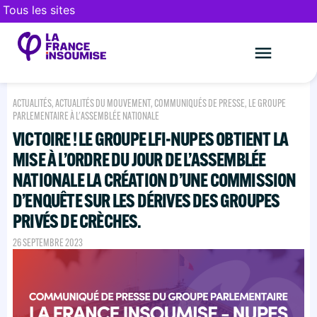
Tous les sites
Le mouveme
FAIRE UN DON
ACTUALITÉS
,
ACTUALITÉS DU MOUVEMENT
,
COMMUNIQUÉS DE PRESSE
,
LE GROUPE
PARLEMENTAIRE À L'ASSEMBLÉE NATIONALE
VICTOIRE ! LE GROUPE LFI-NUPES OBTIENT LA
MISE À L’ORDRE DU JOUR DE L’ASSEMBLÉE
NATIONALE LA CRÉATION D’UNE COMMISSION
D’ENQUÊTE SUR LES DÉRIVES DES GROUPES
PRIVÉS DE CRÈCHES.
26 SEPTEMBRE 2023