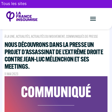
Tous les sites
Le mouveme
FAIRE UN DON
À LA UNE
,
ACTUALITÉS
,
ACTUALITÉS DU MOUVEMENT
,
COMMUNIQUÉS DE PRESSE
NOUS DÉCOUVRONS DANS LA PRESSE UN
PROJET D’ASSASSINAT DE L’EXTRÊME DROITE
CONTRE JEAN-LUC MÉLENCHON ET SES
MEETINGS.
11 MAI 2023