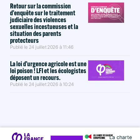
Retour sur la commission
d’enquête sur le traitement
judiciaire des violences
sexuelles incestueuses et la
situation des parents
protecteurs
Publié le
24 juillet 2026
à
11:46
La loi d’urgence agricole est une
loi poison ! LFI et les écologistes
déposent un recours.
Publié le
24 juillet 2026
à
10:24
La charte