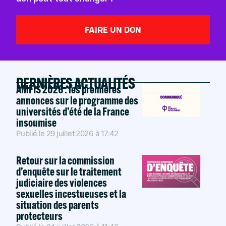
FAIRE UN DON
DERNIÈRES ACTUALITÉS
AMFIS 2026 : les premières
annonces sur le programme des
universités d’été de la France
insoumise
Publié le
29 juillet 2026
à
17:42
Retour sur la commission
d’enquête sur le traitement
judiciaire des violences
sexuelles incestueuses et la
situation des parents
protecteurs