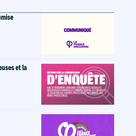
oumise
euses et la