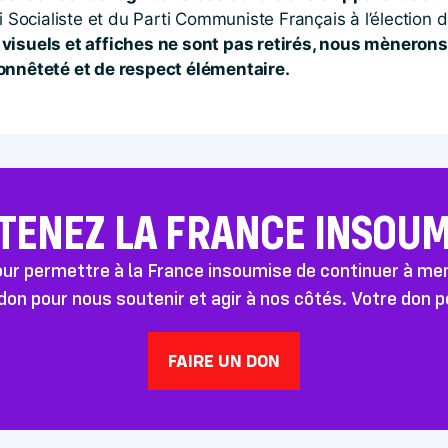
i Socialiste et du Parti Communiste Français à l’élection
 visuels et affiches ne sont pas retirés, nous mènerons
honnêteté et de respect élémentaire.
TENEZ LA FRANCE INSOUMI
pour permettre à la France insoumise de continuer à m
don pour nous soutenir et agir à nos côtés. Votre don 
FAIRE UN DON