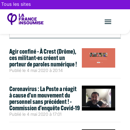
Tous les sites
MAI 4, 2020
Le mouveme
FAIRE UN DON
Agir confiné - À Crest (Drôme),
ces militant·es créent un
porteur de paroles numérique !
Publié le
4 mai 2020
à
20:14
Coronavirus : La Poste a réagit
à cause d’un mouvement du
personnel sans précédent ! -
Commission d’enquête Covid-19
Publié le
4 mai 2020
à
17:01