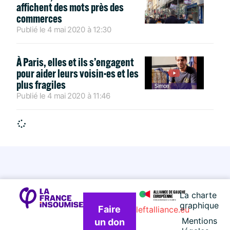
affichent des mots près des
commerces
Publié le
4 mai 2020
à
12:30
À Paris, elles et ils s’engagent
pour aider leurs voisin·es et les
plus fragiles
Publié le
4 mai 2020
à
11:46
La charte
graphique
Faire
leftalliance.eu
Mentions
un don