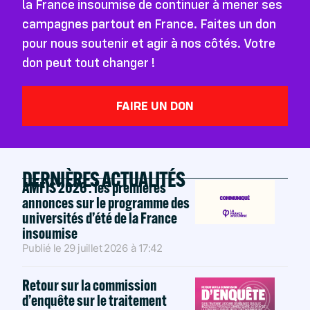
la France insoumise de continuer à mener ses
campagnes partout en France. Faites un don
pour nous soutenir et agir à nos côtés. Votre
don peut tout changer !
FAIRE UN DON
DERNIÈRES ACTUALITÉS
AMFIS 2026 : les premières
annonces sur le programme des
universités d’été de la France
insoumise
Publié le
29 juillet 2026
à
17:42
Retour sur la commission
d’enquête sur le traitement