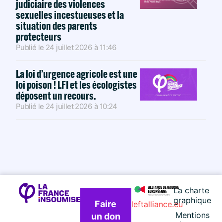
judiciaire des violences
sexuelles incestueuses et la
situation des parents
protecteurs
Publié le
24 juillet 2026
à
11:46
La loi d’urgence agricole est une
loi poison ! LFI et les écologistes
déposent un recours.
Publié le
24 juillet 2026
à
10:24
La charte
graphique
Faire
leftalliance.eu
Mentions
un don