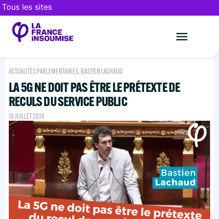
Tous les sites
Le mouveme
FAIRE UN DON
ACTUALITÉS PARLEMENTAIRES
,
BASTIEN LACHAUD
LA 5G NE DOIT PAS ÊTRE LE PRÉTEXTE DE
RECULS DU SERVICE PUBLIC
18 JUILLET 2019