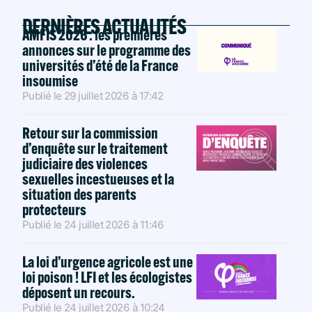
DERNIÈRES ACTUALITÉS
AMFIS 2026 : les premières
annonces sur le programme des
universités d’été de la France
insoumise
Publié le
29 juillet 2026
à
17:42
Retour sur la commission
d’enquête sur le traitement
judiciaire des violences
sexuelles incestueuses et la
situation des parents
protecteurs
Publié le
24 juillet 2026
à
11:46
La loi d’urgence agricole est une
loi poison ! LFI et les écologistes
déposent un recours.
Publié le
24 juillet 2026
à
10:24