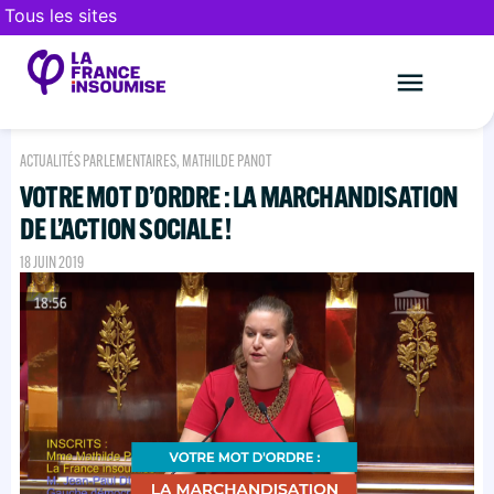
Tous les sites
Le mouveme
FAIRE UN DON
ACTUALITÉS PARLEMENTAIRES
,
MATHILDE PANOT
VOTRE MOT D’ORDRE : LA MARCHANDISATION
DE L’ACTION SOCIALE !
18 JUIN 2019