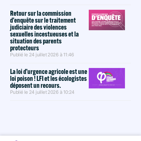
Retour sur la commission
d’enquête sur le traitement
judiciaire des violences
sexuelles incestueuses et la
situation des parents
protecteurs
Publié le
24 juillet 2026
à
11:46
La loi d’urgence agricole est une
loi poison ! LFI et les écologistes
déposent un recours.
Publié le
24 juillet 2026
à
10:24