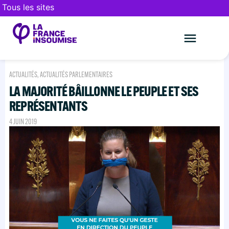
Tous les sites
Le mouveme
FAIRE UN DON
ACTUALITÉS
,
ACTUALITÉS PARLEMENTAIRES
LA MAJORITÉ BÂILLONNE LE PEUPLE ET SES
REPRÉSENTANTS
4 JUIN 2019