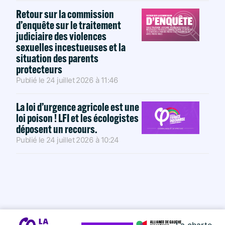
Retour sur la commission
d’enquête sur le traitement
judiciaire des violences
sexuelles incestueuses et la
situation des parents
protecteurs
Publié le
24 juillet 2026
à
11:46
La loi d’urgence agricole est une
loi poison ! LFI et les écologistes
déposent un recours.
Publié le
24 juillet 2026
à
10:24