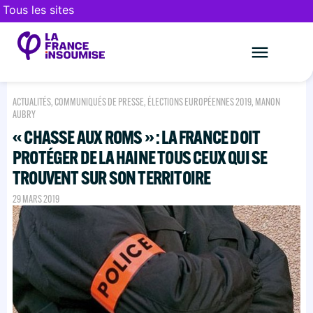
Tous les sites
Le mouveme
FAIRE UN DON
ACTUALITÉS
,
COMMUNIQUÉS DE PRESSE
,
ÉLECTIONS EUROPÉENNES 2019
,
MANON
AUBRY
« CHASSE AUX ROMS » : LA FRANCE DOIT
PROTÉGER DE LA HAINE TOUS CEUX QUI SE
TROUVENT SUR SON TERRITOIRE
29 MARS 2019