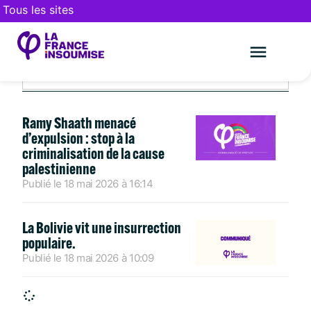
Tous les sites
MAI 18, 2026
Le mouveme
FAIRE UN DON
Ramy Shaath menacé
d’expulsion : stop à la
criminalisation de la cause
palestinienne
Publié le
18 mai 2026
à
16:14
La Bolivie vit une insurrection
populaire.
Publié le
18 mai 2026
à
10:09