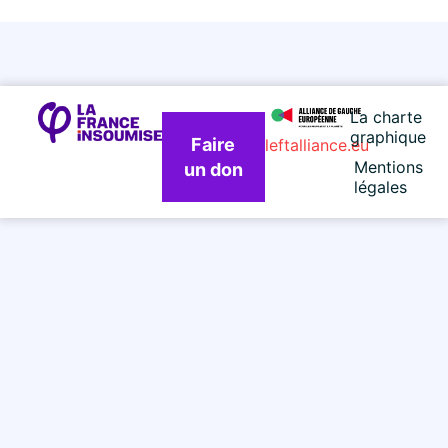
La charte
graphique
Faire
leftalliance.eu
Mentions
un don
légales