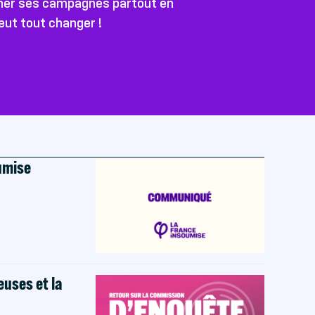
ener ses campagnes partout en
peut tout changer !
oumise
euses et la