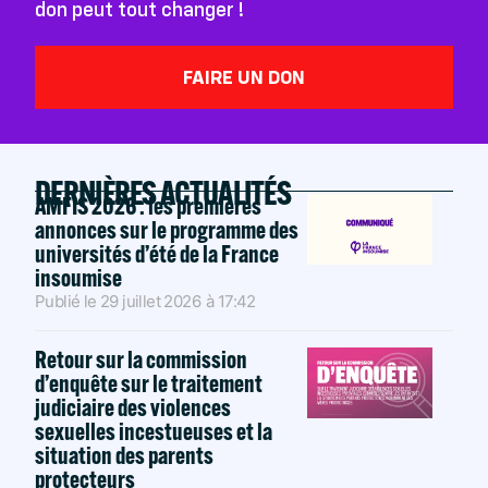
don peut tout changer !
FAIRE UN DON
DERNIÈRES ACTUALITÉS
AMFIS 2026 : les premières
annonces sur le programme des
universités d’été de la France
insoumise
Publié le
29 juillet 2026
à
17:42
Retour sur la commission
d’enquête sur le traitement
judiciaire des violences
sexuelles incestueuses et la
situation des parents
protecteurs