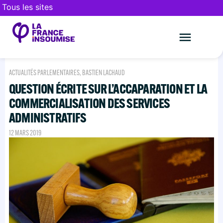
Tous les sites
Le mouveme
FAIRE UN DON
ACTUALITÉS PARLEMENTAIRES
,
BASTIEN LACHAUD
QUESTION ÉCRITE SUR L’ACCAPARATION ET LA
COMMERCIALISATION DES SERVICES
ADMINISTRATIFS
12 MARS 2019