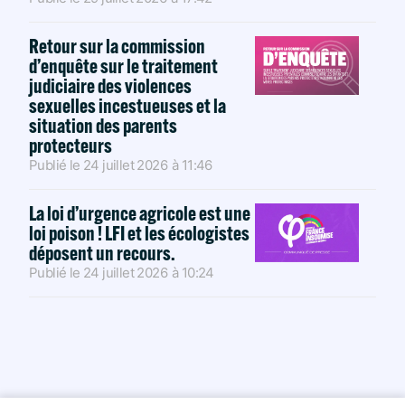
Retour sur la commission
d’enquête sur le traitement
judiciaire des violences
sexuelles incestueuses et la
situation des parents
protecteurs
Publié le
24 juillet 2026
à
11:46
La loi d’urgence agricole est une
loi poison ! LFI et les écologistes
déposent un recours.
Publié le
24 juillet 2026
à
10:24