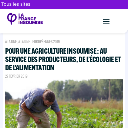
Tous les sites
Le mouveme
FAIRE UN DON
À LA UNE
,
A LA UNE - EUROPÉENNES 2019
POUR UNE AGRICULTURE INSOUMISE : AU
SERVICE DES PRODUCTEURS, DE L’ÉCOLOGIE ET
DE L’ALIMENTATION
27 FÉVRIER 2019