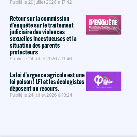
Publié le
29 juillet 2026
à
17:42
Retour sur la commission
d’enquête sur le traitement
judiciaire des violences
sexuelles incestueuses et la
situation des parents
protecteurs
Publié le
24 juillet 2026
à
11:46
La loi d’urgence agricole est une
loi poison ! LFI et les écologistes
déposent un recours.
Publié le
24 juillet 2026
à
10:24