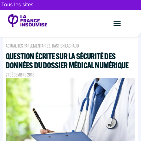
Tous les sites
Le mouveme
FAIRE UN DON
ACTUALITÉS PARLEMENTAIRES
,
BASTIEN LACHAUD
QUESTION ÉCRITE SUR LA SÉCURITÉ DES
DONNÉES DU DOSSIER MÉDICAL NUMÉRIQUE
21 DÉCEMBRE 2018