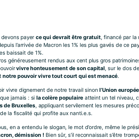
s devons payer
ce qui devrait être gratuit
, financé par la 
depuis l’arrivée de Macron les 1% les plus gavés de ce pa
es baissait de 1%.
d’euros généreusement rendus aux cent plus gros patrimoine
ouvoir
vivre honteusement de son capital
, sur le dos de
st
notre pouvoir vivre tout court qui est menacé
.
 vivre dignement de notre travail sinon
l’Union europé
 que jamais : si
la colère populaire
atteint un tel niveau, 
s de Bruxelles
, appliquant servilement les mesures préc
 la fiscalité qui profite aux nanti.e.s.
us, en a entendu le slogan, le mot d’ordre, même le prési
cron, démission !
Bien sûr, s’il reconnaissait s’être tromp