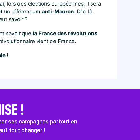
ai, lors des élections européennes, il sera
ont un référendum
anti-Macron
. D’ici là,
eut savoir ?
nt savoir que
la France des révolutions
évolutionnaire vient de France.
le !
SE !
ener ses campagnes partout en
peut tout changer !