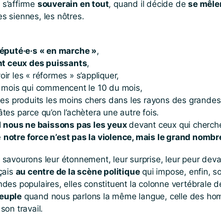
l s’affirme
souverain en tout
, quand il décide de
se mêler
es siennes, les nôtres.
éputé·e·s « en marche »
,
nt ceux des puissants
,
ir les « réformes » s’appliquer,
e mois qui commencent le 10 du mois,
 les produits les moins chers dans les rayons des grandes
tes parce qu’on l’achètera une autre fois.
d
nous ne baissons pas les yeux
devant ceux qui cherche
e
notre force n’est pas la violence, mais le grand nombr
vourons leur étonnement, leur surprise, leur peur dev
nçais
au centre de la scène politique
qui impose, enfin, s
ndes populaires, elles constituent la colonne vertébrale 
euple
quand nous parlons la même langue, celle des h
son travail.