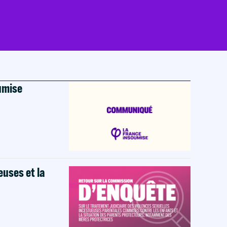
oumise
euses et la