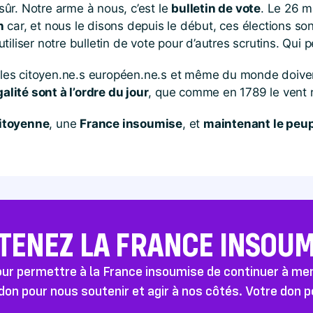
ûr. Notre arme à nous, c’est le
bulletin de vote
. Le 26 m
n
car, et nous le disons depuis le début, ces élections s
iliser notre bulletin de vote pour d’autres scrutins. Qui p
 les citoyen.ne.s européen.ne.s et même du monde doive
galité sont à l’ordre du jour
, que comme en 1789 le vent r
citoyenne
, une
France insoumise
, et
maintenant le peup
TENEZ LA FRANCE INSOUMI
pour permettre à la France insoumise de continuer à m
don pour nous soutenir et agir à nos côtés. Votre don 