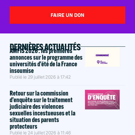
FAIRE UN DON
DERNIÈRES ACTUALITÉS
AMFIS 2026 : les premières
annonces sur le programme des
universités d’été de la France
insoumise
Publié le
29 juillet 2026
à
17:42
Retour sur la commission
d’enquête sur le traitement
judiciaire des violences
sexuelles incestueuses et la
situation des parents
protecteurs
Publié le
24 juillet 2026
à
11:46