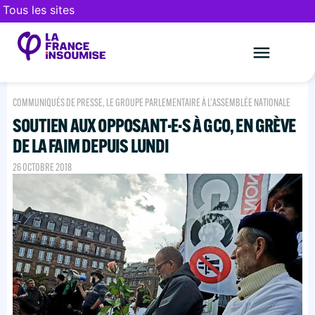
Tous les sites
Le mouveme
FAIRE UN DON
COMMUNIQUÉS DE PRESSE
,
LE GROUPE PARLEMENTAIRE À L'ASSEMBLÉE NATIONALE
SOUTIEN AUX OPPOSANT·E·S À GCO, EN GRÈVE
DE LA FAIM DEPUIS LUNDI
26 OCTOBRE 2018