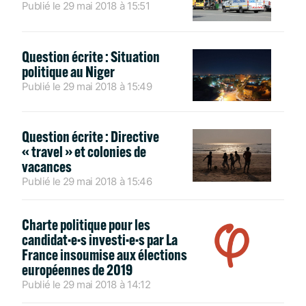
Publié le
29 mai 2018
à
15:51
Question écrite : Situation
politique au Niger
Publié le
29 mai 2018
à
15:49
Question écrite : Directive
« travel » et colonies de
vacances
Publié le
29 mai 2018
à
15:46
Charte politique pour les
candidat·e·s investi·e·s par La
France insoumise aux élections
européennes de 2019
Publié le
29 mai 2018
à
14:12