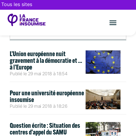
Tous les sites
MAI 29, 2018
Le mouveme
FAIRE UN DON
L’Union européenne nuit
gravement à la démocratie et …
à l’Europe
Publié le
29 mai 2018
à
18:54
Pour une université européenne
insoumise
Publié le
29 mai 2018
à
18:26
Question écrite : Situation des
centres d’appel du SAMU