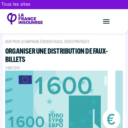
Tous les sites
Le mouveme
FAIRE UN DON
AGIR POUR LA CAMPAGNE ÉVASION FISCALE
,
FICHES PRATIQUES
ORGANISER UNE DISTRIBUTION DE FAUX-
BILLETS
3 MAI 2018