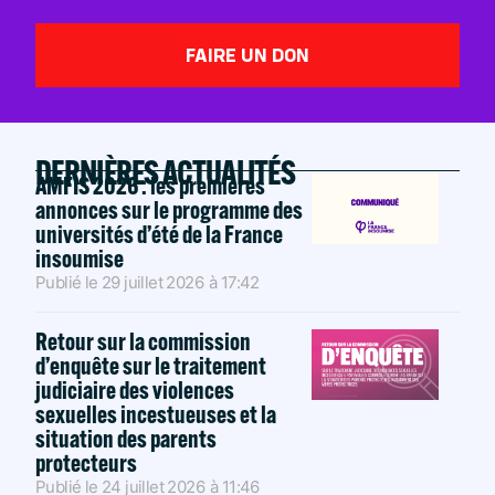
FAIRE UN DON
DERNIÈRES ACTUALITÉS
AMFIS 2026 : les premières
annonces sur le programme des
universités d’été de la France
insoumise
Publié le
29 juillet 2026
à
17:42
Retour sur la commission
d’enquête sur le traitement
judiciaire des violences
sexuelles incestueuses et la
situation des parents
protecteurs
Publié le
24 juillet 2026
à
11:46