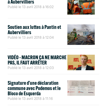
à Aubervilliers
Publié le
13 avril 2018
à
16:02
Soutien aux luttes à Pantin et
Aubervilliers
Publié le
13 avril 2018
à
12:04
VIDÉO - MACRON ÇA NE MARCHE
PAS, IL FAUT ARRÊTER
Publié le
13 avril 2018
à
12:03
Signature d’une déclaration
commune avec Podemos et le
Bloco de Esquerda
Publié le
13 avril 2018
à
11:16