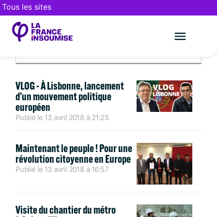
Tous les sites
AVRIL 13, 2018
Le mouveme
FAIRE UN DON
VLOG - À Lisbonne, lancement
d’un mouvement politique
européen
Publié le
13 avril 2018
à
21:25
Maintenant le peuple ! Pour une
révolution citoyenne en Europe
Publié le
13 avril 2018
à
16:57
Visite du chantier du métro