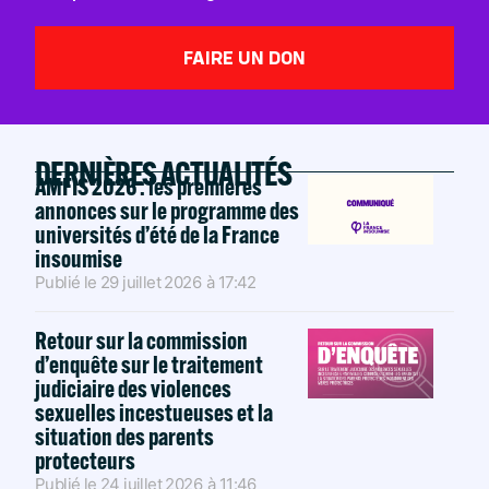
FAIRE UN DON
DERNIÈRES ACTUALITÉS
AMFIS 2026 : les premières
annonces sur le programme des
universités d’été de la France
insoumise
Publié le
29 juillet 2026
à
17:42
Retour sur la commission
d’enquête sur le traitement
judiciaire des violences
sexuelles incestueuses et la
situation des parents
protecteurs
Publié le
24 juillet 2026
à
11:46