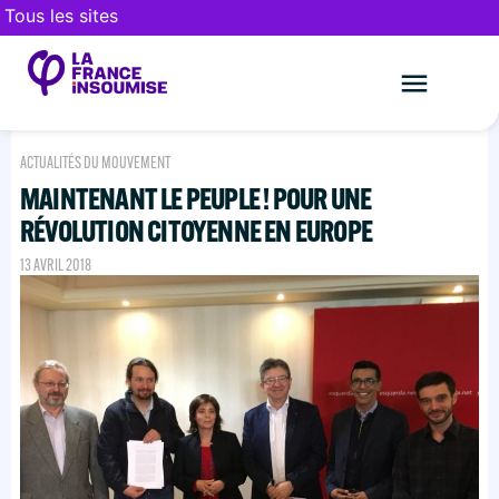
Tous les sites
Le mouveme
FAIRE UN DON
ACTUALITÉS DU MOUVEMENT
MAINTENANT LE PEUPLE ! POUR UNE
RÉVOLUTION CITOYENNE EN EUROPE
13 AVRIL 2018