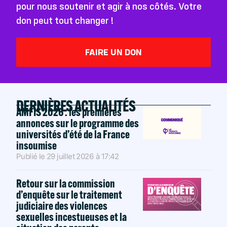
pour nous soutenir et agir à nos côtés. Votre
don peut tout changer !
FAIRE UN DON
DERNIÈRES ACTUALITÉS
AMFIS 2026 : les premières
annonces sur le programme des
universités d’été de la France
insoumise
Publié le
29 juillet 2026
à
17:42
Retour sur la commission
d’enquête sur le traitement
judiciaire des violences
sexuelles incestueuses et la