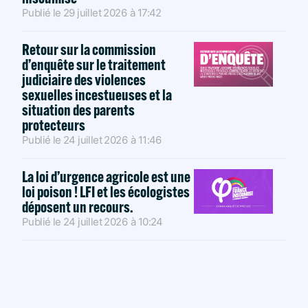
Publié le
29 juillet 2026
à
17:42
Retour sur la commission
d’enquête sur le traitement
judiciaire des violences
sexuelles incestueuses et la
situation des parents
protecteurs
Publié le
24 juillet 2026
à
11:46
La loi d’urgence agricole est une
loi poison ! LFI et les écologistes
déposent un recours.
Publié le
24 juillet 2026
à
10:24