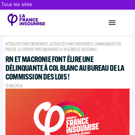
Tous les sites
Le mouveme
FAIRE UN DON
ACTUALITÉS PARLEMENTAIRES
,
ACTUALITES-PARLEMENTAIRES
,
COMMUNIQUÉS DE
PRESSE
,
LE GROUPE PARLEMENTAIRE À L'ASSEMBLÉE NATIONALE
RN ET MACRONIE FONT ÉLIRE UNE
DÉLINQUANTE À COL BLANC AU BUREAU DE LA
COMMISSION DES LOIS !
13 MAI 2026