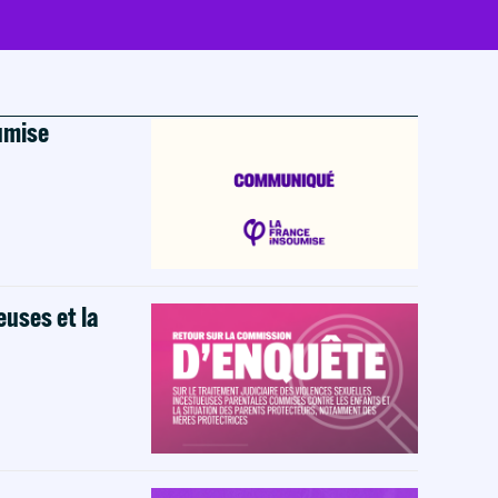
oumise
euses et la