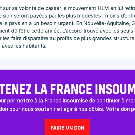
sur sa volonté de casser le mouvement HLM en lui retiran
sion seront payées par les plus modestes : moins d’entr
e le pays en a un besoin urgent. En Nouvelle-Aquitaine, 
aient dû l’être cette année. L’accord trouvé avec les seuls
our les faire disparaitre au profits de plus grandes struct
 avec les habitants.
TENEZ LA FRANCE INSOUMI
pour permettre à la France insoumise de continuer à m
don pour nous soutenir et agir à nos côtés. Votre don 
FAIRE UN DON