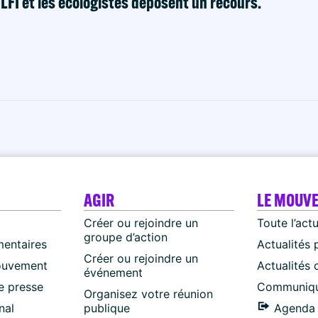
! LFI et les écologistes déposent un recours.
AGIR
LE MOUV
Créer ou rejoindre un
Toute l’act
groupe d’action
mentaires
Actualités 
Créer ou rejoindre un
ouvement
Actualités
événement
 presse
Communiqu
Organisez votre réunion
nal
publique
Agenda 