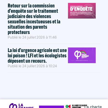
Retour sur la commission
d’enquête sur le traitement
judiciaire des violences
sexuelles incestueuses et la
situation des parents
protecteurs
Publié le
24 juillet 2026
à
11:46
La loi d’urgence agricole est une
loi poison ! LFI et les écologistes
déposent un recours.
Publié le
24 juillet 2026
à
10:24
La charte