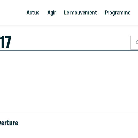
Actus
Agir
Le mouvement
Programme
17
verture