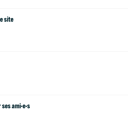
e site
r ses ami·e·s