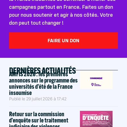
campagnes partout en France. Faites un don
pour nous soutenir et agir à nos côtés. Votre
don peut tout changer !
FAIRE UN DON
DERNIÈRES ACTUALITÉS
AMFIS 2026 : les premières
annonces sur le programme des
universités d’été de la France
insoumise
Publié le
29 juillet 2026
à
17:42
Retour sur la commission
d’enquête sur le traitement
judiciaire des violences