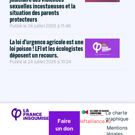
sexuelles incestueuses et la
situation des parents
protecteurs
Publié le
24 juillet 2026
à
11:46
La loi d’urgence agricole est une
loi poison ! LFI et les écologistes
déposent un recours.
Publié le
24 juillet 2026
à
10:24
La charte
graphique
Faire
leftalliance.eu
Mentions
un don
légales