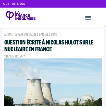
Tous les sites
Le mouveme
FAIRE UN DON
ACTUALITÉS PARLEMENTAIRES
,
DANIÈLE OBONO
QUESTION ÉCRITE À NICOLAS HULOT SUR LE
NUCLÉAIRE EN FRANCE
3 NOVEMBRE 2017