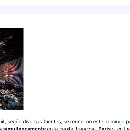
il
, según diversas fuentes, se reunieron este domingo p
 »
simultáneamente
en la capital francesa,
París
y, en
Ly