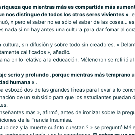
la riqueza que mientras más es compartida más aument
ue nos distingue de todos los otros seres vivientes »
. 
inuó, « pero el saber no es sólo el saber de las cosas… 
 nada si no hay antes una cultura para dar fomar al cora
in cultura, sin difusión y sobre todo sin creadores. « Del
tamente calificados », añadió.
ma en lo relativo a la educación, Mélenchon se refirió al
e serio y profundo , porque mientras más temprano un
ciedad humana «
.
a esbozó dos de las grandes líneas para llevar a lo concr
ignación de un subsidio para que los estudiantes puedan 
tes.
señantes más », afirmó, antes de ironizar sobre la pregu
iciones de la Francia Insumisa.
stupidez y la muerte cuánto cuestan ? » se preguntó Mél
os enriquece al país y no lo empobrece.
El saber es un e