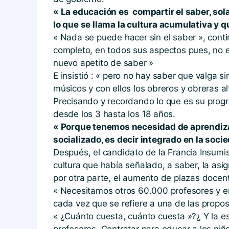
« La educación es compartir el saber, so
lo que se llama la cultura acumulativa y q
« Nada se puede hacer sin el saber », cont
completo, en todos sus aspectos pues, no es
nuevo apetito de saber »
E insistió : « pero no hay saber que valga s
músicos y con ellos los obreros y obreras al
Precisando y recordando lo que es su progra
desde los 3 hasta los 18 años.
« Porque tenemos necesidad de aprendizaj
socializado, es decir integrado en la so
Después, el candidato de la Francia Insumis
cultura que había señalado, a saber, la as
por otra parte, el aumento de plazas docen
« Necesitamos otros 60.000 profesores y en
cada vez que se refiere a una de las propos
« ¿Cuánto cuesta, cuánto cuesta »?¿ Y la e
profesores. Contratar para educar a los niñ