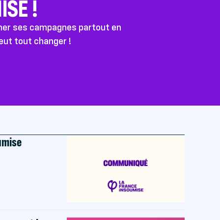
SE !
ener ses campagnes partout en
peut tout changer !
oumise