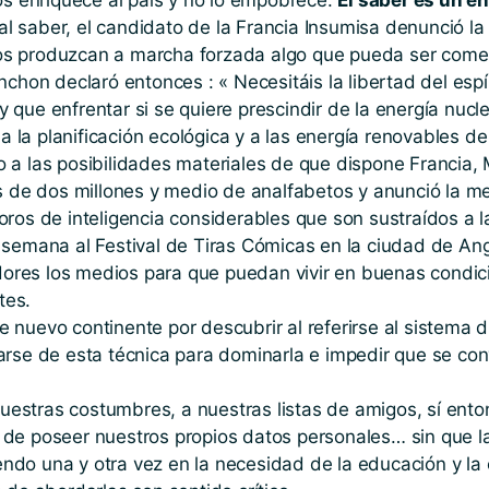
 saber, el candidato de la Francia Insumisa denunció la
icos produzcan a marcha forzada algo que pueda ser comer
nchon declaró entonces : « Necesitáis la libertad del esp
que enfrentar si se quiere prescindir de la energía nucl
 a la planificación ecológica y a las energía renovables d
unto a las posibilidades materiales de que dispone Franci
ás de dos millones y medio de analfabetos y anunció la 
ros de inteligencia considerables que son sustraídos a l
a semana al Festival de Tiras Cómicas en la ciudad de 
adores los medios para que puedan vivir en buenas condici
tes.
nuevo continente por descubrir al referirse al sistema di
arse de esta técnica para dominarla e impedir que se co
 nuestras costumbres, a nuestras listas de amigos, sí ent
cho de poseer nuestros propios datos personales… sin que
tiendo una y otra vez en la necesidad de la educación y l