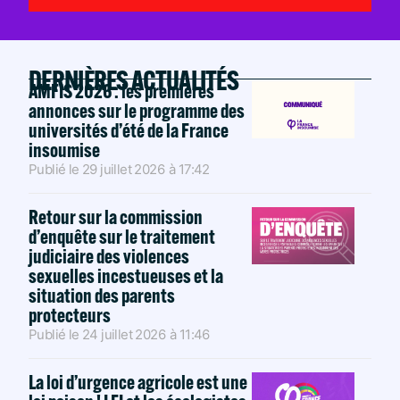
DERNIÈRES ACTUALITÉS
AMFIS 2026 : les premières
annonces sur le programme des
universités d’été de la France
insoumise
Publié le
29 juillet 2026
à
17:42
Retour sur la commission
d’enquête sur le traitement
judiciaire des violences
sexuelles incestueuses et la
situation des parents
protecteurs
Publié le
24 juillet 2026
à
11:46
La loi d’urgence agricole est une