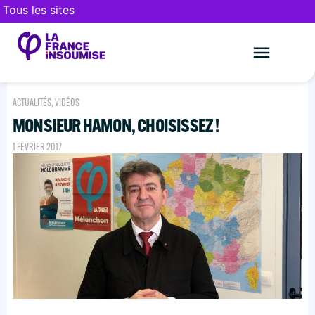
Tous les sites
Le mouveme
FAIRE UN DON
ACTUALITÉS
,
VIDÉOS
MONSIEUR HAMON, CHOISISSEZ !
1 FÉVRIER 2017