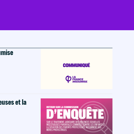
oumise
euses et la