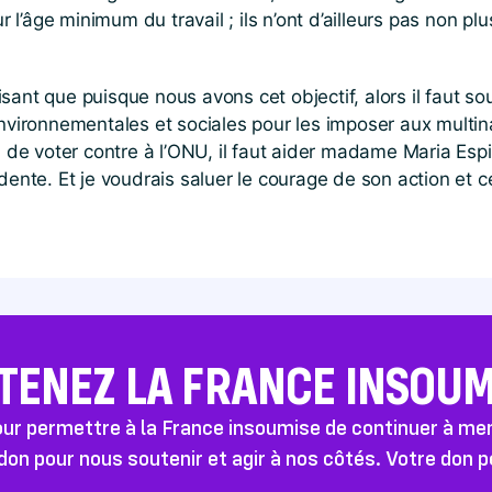
r l’âge minimum du travail ; ils n’ont d’ailleurs pas non plu
nt que puisque nous avons cet objectif, alors il faut soute
nvironnementales et sociales pour les imposer aux multinat
eu de voter contre à l’ONU, il faut aider madame Maria Esp
idente. Et je voudrais saluer le courage de son action et
TENEZ LA FRANCE INSOUMI
pour permettre à la France insoumise de continuer à m
don pour nous soutenir et agir à nos côtés. Votre don 