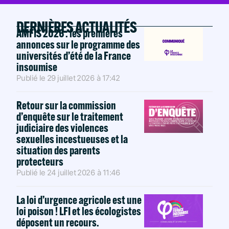
DERNIÈRES ACTUALITÉS
AMFIS 2026 : les premières
annonces sur le programme des
universités d’été de la France
insoumise
Publié le
29 juillet 2026
à
17:42
Retour sur la commission
d’enquête sur le traitement
judiciaire des violences
sexuelles incestueuses et la
situation des parents
protecteurs
Publié le
24 juillet 2026
à
11:46
La loi d’urgence agricole est une
loi poison ! LFI et les écologistes
déposent un recours.