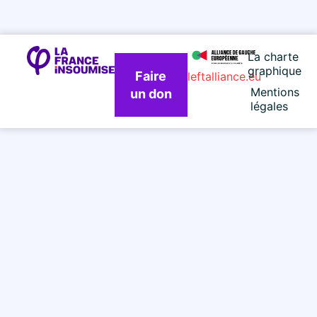
La charte
graphique
Faire
leftalliance.eu
Mentions
un don
légales