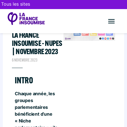
Tous les sites
NICHE
PARLEMENTAIRE DE
LA FRANCE
Le mouve
FAIRE UN DON
INSOUMISE - NUPES
| NOVEMBRE 2023
6 NOVEMBRE 2023
INTRO
Chaque année, les
groupes
parlementaires
bénéficient d’une
« Niche