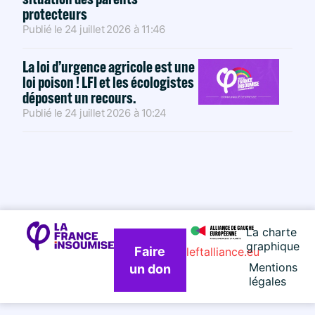
protecteurs
Publié le
24 juillet 2026
à
11:46
La loi d’urgence agricole est une
loi poison ! LFI et les écologistes
déposent un recours.
Publié le
24 juillet 2026
à
10:24
La charte
graphique
Faire
leftalliance.eu
Mentions
un don
légales