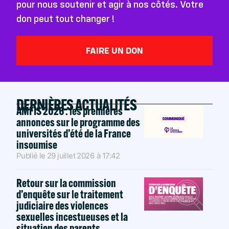
pour nous soutenir et agir à nos côtés. Votre
don peut tout changer !
FAIRE UN DON
DERNIÈRES ACTUALITÉS
AMFIS 2026 : les premières
annonces sur le programme des
universités d’été de la France
insoumise
Publié le
29 juillet 2026
à
17:42
Retour sur la commission
d’enquête sur le traitement
judiciaire des violences
sexuelles incestueuses et la
situation des parents