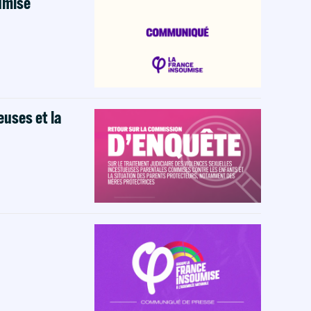
oumise
euses et la