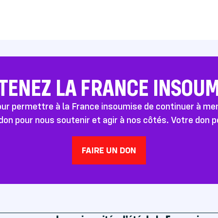
TENEZ LA FRANCE INSOUMI
pour permettre à la France insoumise de continuer à m
don pour nous soutenir et agir à nos côtés. Votre don 
FAIRE UN DON