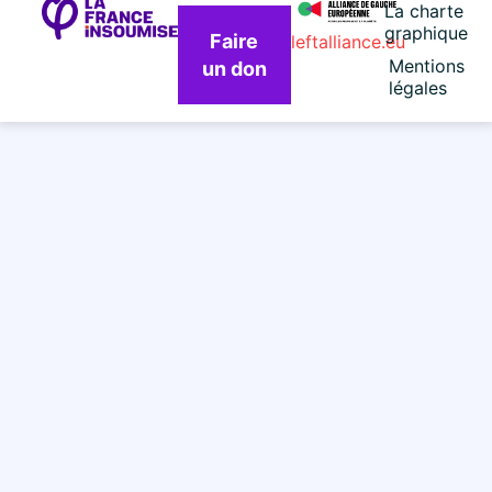
La charte
graphique
Faire
leftalliance.eu
Mentions
un don
légales