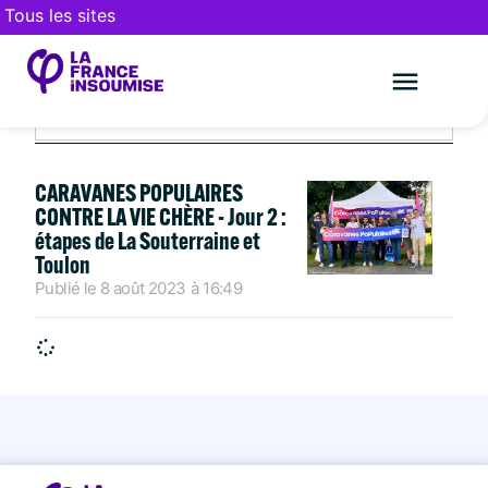
Tous les sites
AOÛT 8, 2023
Le mouveme
FAIRE UN DON
CARAVANES POPULAIRES
CONTRE LA VIE CHÈRE - Jour 2 :
étapes de La Souterraine et
Toulon
Publié le
8 août 2023
à
16:49