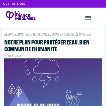
Tous les sites
Le mouveme
FAIRE UN DON
À LA UNE
,
ACTUALITÉS
,
LE GROUPE PARLEMENTAIRE À L'ASSEMBLÉE NATIONALE
NOTRE PLAN POUR PROTÉGER L’EAU, BIEN
COMMUN DE L’HUMANITÉ
30 MARS 2023