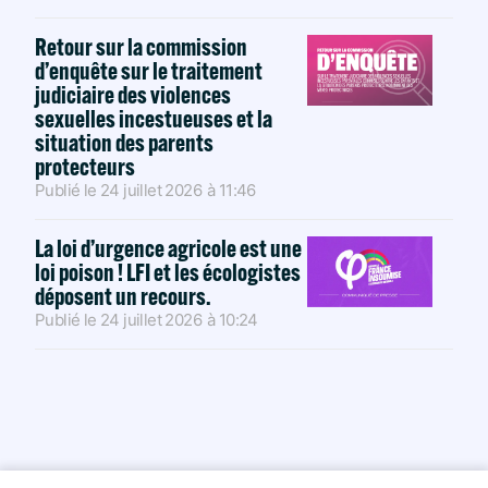
Retour sur la commission
d’enquête sur le traitement
judiciaire des violences
sexuelles incestueuses et la
situation des parents
protecteurs
Publié le
24 juillet 2026
à
11:46
La loi d’urgence agricole est une
loi poison ! LFI et les écologistes
déposent un recours.
Publié le
24 juillet 2026
à
10:24