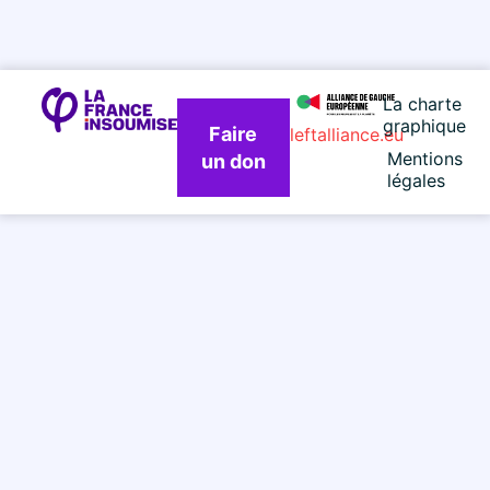
La charte
graphique
Faire
leftalliance.eu
Mentions
un don
légales