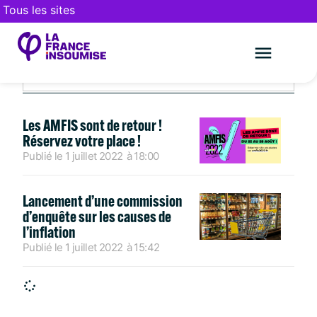
Tous les sites
JUILLET 1, 2022
Le mouveme
FAIRE UN DON
Les AMFIS sont de retour !
Réservez votre place !
Publié le
1 juillet 2022
à
18:00
Lancement d’une commission
d’enquête sur les causes de
l’inflation
Publié le
1 juillet 2022
à
15:42