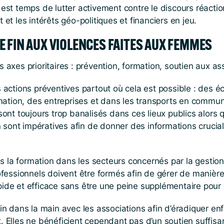
l est temps de lutter activement contre le discours réacti
 et les intérêts géo-politiques et financiers en jeu.
 FIN AUX VIOLENCES FAITES AUX FEMMES
rs axes prioritaires : prévention, formation, soutien aux 
es actions préventives partout où cela est possible : des 
mation, des entreprises et dans les transports en commun
t toujours trop banalisés dans ces lieux publics alors que
n sont impératives afin de donner des informations cruci
ités la formation dans les secteurs concernés par la gestion
professionnels doivent être formés afin de gérer de manière
apide et efficace sans être une peine supplémentaire pour 
ain dans la main avec les associations afin d’éradiquer en
t. Elles ne bénéficient cependant pas d’un soutien suffisan