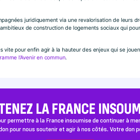
pagnées juridiquement via une revalorisation de leurs dr
ambitieux de construction de logements sociaux qui pour
 vite pour enfin agir à la hauteur des enjeux qui se joue
ogramme l’Avenir en commun
.
TENEZ LA FRANCE INSOUMI
pour permettre à la France insoumise de continuer à m
don pour nous soutenir et agir à nos côtés. Votre don 