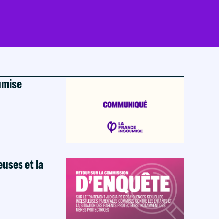
oumise
euses et la