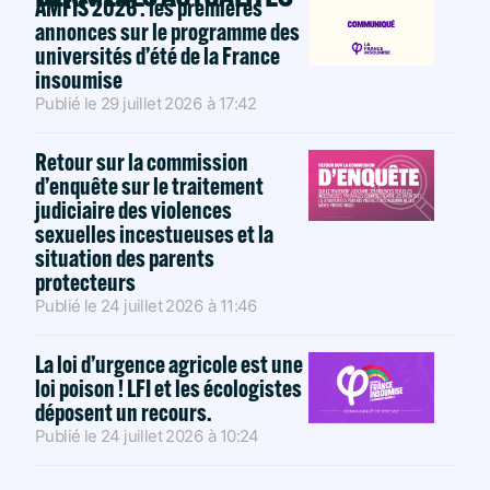
AMFIS 2026 : les premières
annonces sur le programme des
universités d’été de la France
insoumise
Publié le
29 juillet 2026
à
17:42
Retour sur la commission
d’enquête sur le traitement
judiciaire des violences
sexuelles incestueuses et la
situation des parents
protecteurs
Publié le
24 juillet 2026
à
11:46
La loi d’urgence agricole est une
loi poison ! LFI et les écologistes
déposent un recours.
Publié le
24 juillet 2026
à
10:24