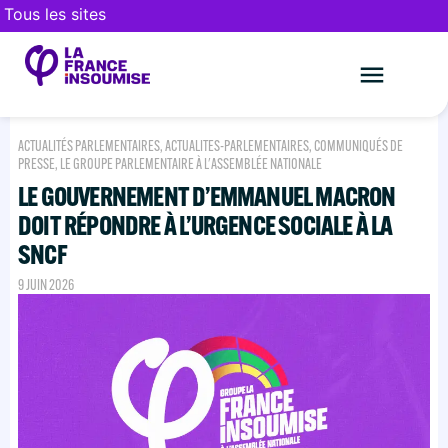
Tous les sites
Le mouveme
FAIRE UN DON
ACTUALITÉS PARLEMENTAIRES
,
ACTUALITES-PARLEMENTAIRES
,
COMMUNIQUÉS DE
PRESSE
,
LE GROUPE PARLEMENTAIRE À L'ASSEMBLÉE NATIONALE
LE GOUVERNEMENT D’EMMANUEL MACRON
DOIT RÉPONDRE À L’URGENCE SOCIALE À LA
SNCF
9 JUIN 2026